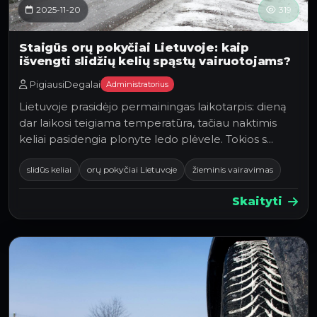
2025-11-20
319
Staigūs orų pokyčiai Lietuvoje: kaip
išvengti slidžių kelių spąstų vairuotojams?
PigiausiDegalai
Administratorius
Lietuvoje prasidėjo permainingas laikotarpis: dieną
dar laikosi teigiama temperatūra, tačiau naktimis
keliai pasidengia plonyte ledo plėvele. Tokios s…
slidūs keliai
orų pokyčiai Lietuvoje
žieminis vairavimas
Skaityti