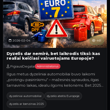
2026-02-04
461
Dyzelis dar nemirė, bet laikrodis tiksi: kas
realiai keičiasi vairuotojams Europoje?
PigiausiDegalai
Administratorius
Ilgus metus dyzeliniai automobiliai buvo laikomi
„protingu pasirinkimu“ – mažesnės sąnaudos, ilgas
tarnavimo laikas, idealu ilgoms kelionėms. Bet 2025…
dyzeliniai automobiliai
dyzelio ateitis Europoje
dyzelis ar benzinas 2025