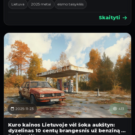
Lietuva
2025 metai
eismo taisyklės
Skaityti
2025-11-23
413
Kuro kainos Lietuvoje vėl šoka aukštyn:
dyzelinas 10 centų brangesnis už benziną –