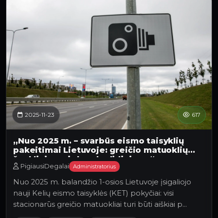
2025-11-23
617
„Nuo 2025 m. – svarbūs eismo taisyklių
pakeitimai Lietuvoje: greičio matuoklių
ženklinimas ir baudų didinimas“
PigiausiDegalai
Administratorius
Nuo 2025 m. balandžio 1-osios Lietuvoje įsigaliojo
nauji Kelių eismo taisyklės (KET) pokyčiai: visi
stacionarūs greičio matuokliai turi būti aiškiai p…