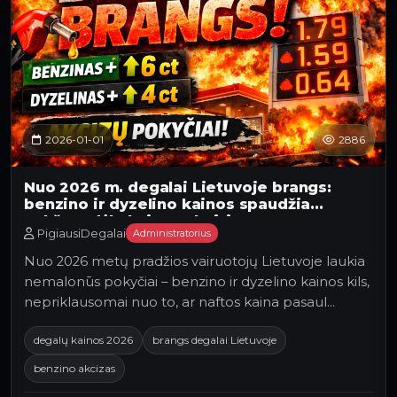
2026-01-01
2886
Nuo 2026 m. degalai Lietuvoje brangs:
benzino ir dyzelino kainos spaudžia
aukštyn dėl akcizų pakeitimų
PigiausiDegalai
Administratorius
Nuo 2026 metų pradžios vairuotojų Lietuvoje laukia
nemalonūs pokyčiai – benzino ir dyzelino kainos kils,
nepriklausomai nuo to, ar naftos kaina pasaul…
degalų kainos 2026
brangs degalai Lietuvoje
benzino akcizas