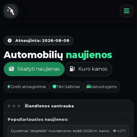
Atnaujinta: 2026-08-08
Automobilių
naujienos
Skaityti naujienas
Kuro kainos
Greiti atnaujinimai
Tikri šaltiniai
Vairuotojams
Šiandienos santrauka
Populiariausios naujienos:
Dyzelinas “atsiplėšė” nuo benzino: kodėl 2026 m. kainos vėl kyla ir ką realiai daryti vairuotojams Lietuvoje
👁 4279