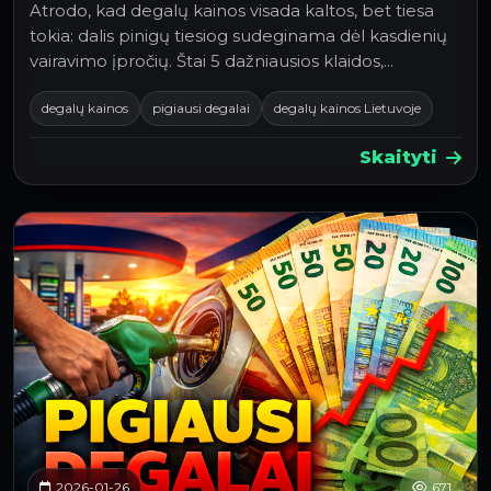
Atrodo, kad degalų kainos visada kaltos, bet tiesa
tokia: dalis pinigų tiesiog sudeginama dėl kasdienių
vairavimo įpročių. Štai 5 dažniausios klaidos,…
degalų kainos
pigiausi degalai
degalų kainos Lietuvoje
Skaityti
2026-01-26
671