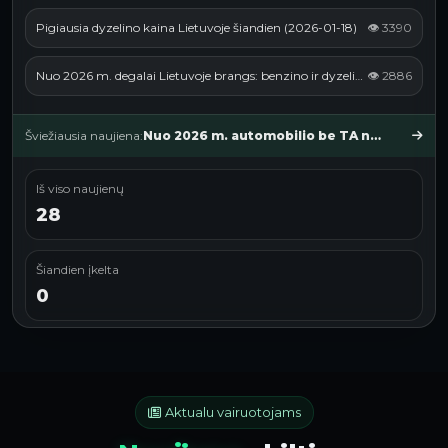
Pigiausia dyzelino kaina Lietuvoje šiandien (2026-01-18)
👁 3390
Nuo 2026 m. degalai Lietuvoje brangs: benzino ir dyzelino kainos spaudžia aukštyn dėl akcizų pakeitimų
👁 2886
Šviežiausia naujiena:
Nuo 2026 m. automobilio be TA neparduosi: kaip nauja tvarka keičia rinką ir ką daryti, kad neliktum ant ledo
Iš viso naujienų
28
Šiandien įkelta
0
Aktualu vairuotojams