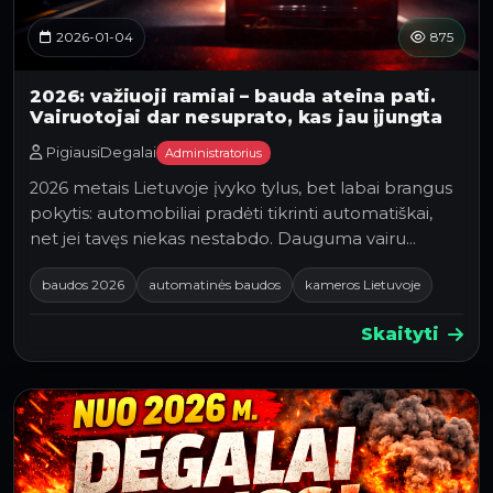
2026-01-04
875
2026: važiuoji ramiai – bauda ateina pati.
Vairuotojai dar nesuprato, kas jau įjungta
PigiausiDegalai
Administratorius
2026 metais Lietuvoje įvyko tylus, bet labai brangus
pokytis: automobiliai pradėti tikrinti automatiškai,
net jei tavęs niekas nestabdo. Dauguma vairu…
baudos 2026
automatinės baudos
kameros Lietuvoje
Skaityti