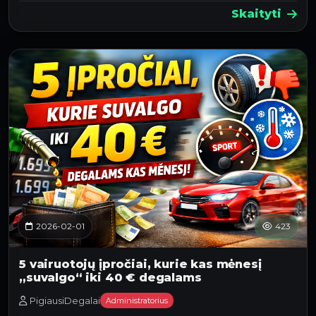
Skaityti
2026-02-01
423
5 vairuotojų įpročiai, kurie kas mėnesį
„suvalgo“ iki 40 € degalams
PigiausiDegalai
Administratorius