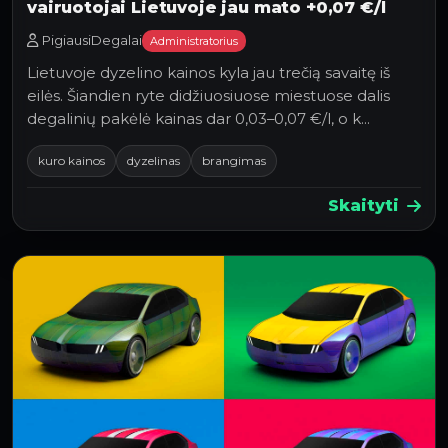
vairuotojai Lietuvoje jau mato +0,07 €/l
PigiausiDegalai
Administratorius
Lietuvoje dyzelino kainos kyla jau trečią savaitę iš
eilės. Šiandien ryte didžiuosiuose miestuose dalis
degalinių pakėlė kainas dar 0,03–0,07 €/l, o k…
kuro kainos
dyzelinas
brangimas
Skaityti