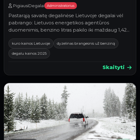
štai kodėl
PigiausiDegalai
Administratorius
Pastarąją savaitę degalinėse Lietuvoje degalai vėl
pabrango: Lietuvos energetikos agentūros
duomenimis, benzino litras pakilo iki maždaug 1,42
€/l, o …
kuro kainos Lietuvoje
dyzelinas brangesnis už benziną
degalu kainos 2025
Skaityti