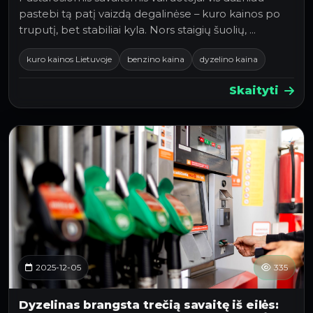
pastebi tą patį vaizdą degalinėse – kuro kainos po
truputį, bet stabiliai kyla. Nors staigių šuolių, …
kuro kainos Lietuvoje
benzino kaina
dyzelino kaina
Skaityti
2025-12-05
335
Dyzelinas brangsta trečią savaitę iš eilės: