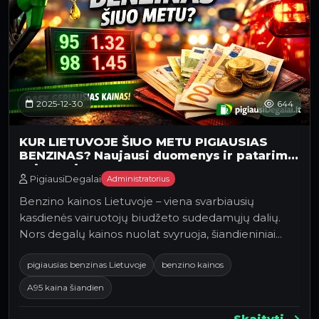
2025-12-30
644
KUR LIETUVOJE ŠIUO METU PIGIAUSIAS
BENZINAS? Naujausi duomenys ir patarimai
vairuotojams
PigiausiDegalai
Administratorius
Benzino kainos Lietuvoje – viena svarbiausių
kasdienės vairuotojų biudžeto sudedamųjų dalių.
Nors degalų kainos nuolat svyruoja, šiandieniniai
duomeny…
pigiausias benzinas Lietuvoje
benzino kainos
A95 kaina šiandien