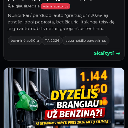
ir ką daryti, kad neliktum ant ledo
PigiausiDegalai
Administratorius
Nusipirkai / parduodi auto “greituoju”? 2026-ieji
atneša labai paprastą, bet žiauriai įtakingą taisyklę:
jeigu automobilis neturi galiojančios technin…
techninė apžiūra
TA 2026
automobilio pardavimas
Skaityti