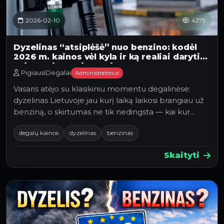
2026-02-10
4279
Dyzelinas “atsiplėšė” nuo benzino: kodėl
2026 m. kainos vėl kyla ir ką realiai daryti
vairuotojams Lietuvoje
PigiausiDegalai
Administratorius
Vasaris atėjo su klasikiniu momentu degalinėse:
dyzelinas Lietuvoje jau kurį laiką laikosi brangiau už
benziną, o skirtumas ne tik nedingsta — kai kur…
degalų kainos
dyzelinas
benzinas
Skaityti