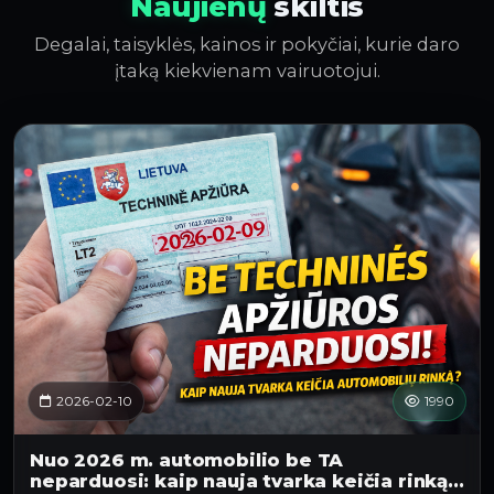
Naujienų
skiltis
Degalai, taisyklės, kainos ir pokyčiai, kurie daro
įtaką kiekvienam vairuotojui.
2026-02-10
1990
Nuo 2026 m. automobilio be TA
neparduosi: kaip nauja tvarka keičia rinką