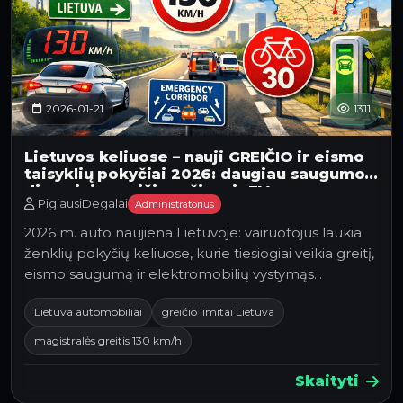
2026-01-21
1311
Lietuvos keliuose – nauji GREIČIO ir eismo
taisyklių pokyčiai 2026: daugiau saugumo,
dinaminių greičio režimų ir EV
PigiausiDegalai
Administratorius
infrastruktūra
2026 m. auto naujiena Lietuvoje: vairuotojus laukia
ženklių pokyčių keliuose, kurie tiesiogiai veikia greitį,
eismo saugumą ir elektromobilių vystymąs…
Lietuva automobiliai
greičio limitai Lietuva
magistralės greitis 130 km/h
Skaityti