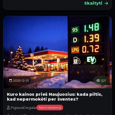
Skaityti
2025-12-31
321
Kuro kainos prieš Naujuosius: kada piltis,
kad nepermokėti per šventes?
PigiausiDegalai
Administratorius