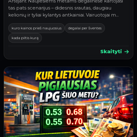
Artėjant Naujiesiems metams degalinėse kartojasi
tas pats scenarijus – didesnis srautas, daugiau
kelionių ir tyliai kylantys antkainiai. Vairuotojai m…
kuro kainos prieš naujuosius
degalai per šventes
kada piltis kurą
Skaityti