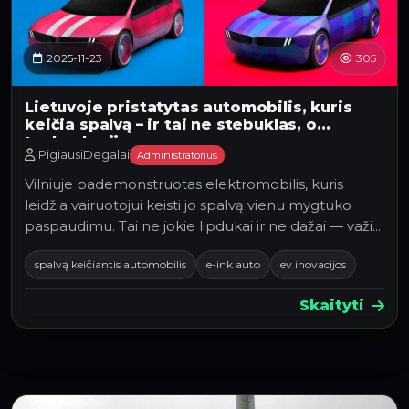
2025-11-23
305
Lietuvoje pristatytas automobilis, kuris
keičia spalvą – ir tai ne stebuklas, o
technologija
PigiausiDegalai
Administratorius
Vilniuje pademonstruotas elektromobilis, kuris
leidžia vairuotojui keisti jo spalvą vienu mygtuko
paspaudimu. Tai ne jokie lipdukai ir ne dažai — važi…
spalvą keičiantis automobilis
e-ink auto
ev inovacijos
Skaityti