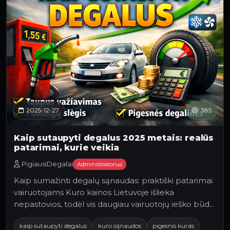
2025-12-27
385
Kaip sutaupyti degalus 2025 metais: realūs
patarimai, kurie veikia
PigiausiDegalai
Administratorius
Kaip sumažinti degalų sąnaudas: praktiški patarimai
vairuotojams Kuro kainos Lietuvoje išlieka
nepastovios, todėl vis daugiau vairuotojų ieško būdų,
k…
kaip sutaupyti degalus
kuro sąnaudos
pigesnis kuras