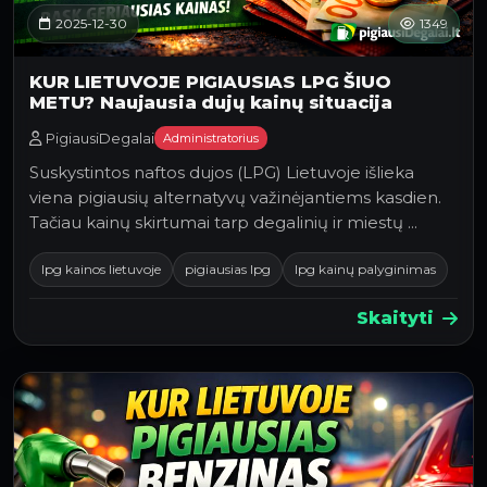
2025-12-30
1349
KUR LIETUVOJE PIGIAUSIAS LPG ŠIUO
METU? Naujausia dujų kainų situacija
PigiausiDegalai
Administratorius
Suskystintos naftos dujos (LPG) Lietuvoje išlieka
viena pigiausių alternatyvų važinėjantiems kasdien.
Tačiau kainų skirtumai tarp degalinių ir miestų …
lpg kainos lietuvoje
pigiausias lpg
lpg kainų palyginimas
Skaityti