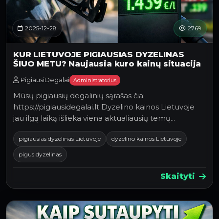
2025-12-28
2769
KUR LIETUVOJE PIGIAUSIAS DYZELINAS
ŠIUO METU? Naujausia kuro kainų situacija
PigiausiDegalai
Administratorius
Mūsų pigiausių degalinių sąrašas čia:
https://pigiausidegalai.lt Dyzelino kainos Lietuvoje
jau ilgą laiką išlieka viena aktualiausių temų
vairuotojams…
pigiausias dyzelinas Lietuvoje
dyzelino kainos Lietuvoje
pigus dyzelinas
Skaityti