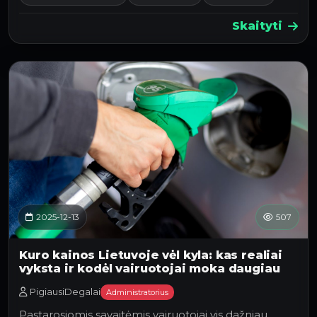
Skaityti
2025-12-13
507
Kuro kainos Lietuvoje vėl kyla: kas realiai
vyksta ir kodėl vairuotojai moka daugiau
PigiausiDegalai
Administratorius
Pastarosiomis savaitėmis vairuotojai vis dažniau