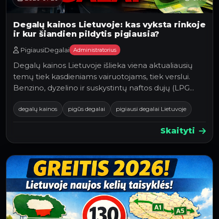
Degalų kainos Lietuvoje: kas vyksta rinkoje
ir kur šiandien pildytis pigiausia?
PigiausiDegalai
Administratorius
Degalų kainos Lietuvoje išlieka viena aktualiausių
temų tiek kasdieniams vairuotojams, tiek verslui.
Benzino, dyzelino ir suskystintų naftos dujų (LPG…
degalų kainos
pigūs degalai
pigiausi degalai Lietuvoje
Skaityti