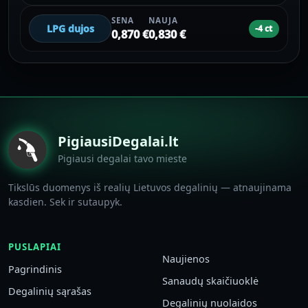
SENA
NAUJA
LPG dujos
-4 ct
0,870 €
0,830 €
PigiausiDegalai.lt
Pigiausi degalai tavo mieste
Tikslūs duomenys iš realių Lietuvos degalinių — atnaujinama
kasdien. Sek ir sutaupyk.
PUSLAPIAI
Naujienos
Pagrindinis
Sanaudų skaičiuoklė
Degalinių sąrašas
Degalinių nuolaidos