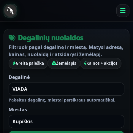
Degalinių nuolaidos
Filtruok pagal degalinę ir miestą. Matysi adresą,
kainas, nuolaidą ir atsidarysi žemėlapį.
Greita paieška
Žemėlapis
Kainos + akcijos
Degalinė
Pakeitus degalinę, miestai persikraus automatiškai.
Miestas