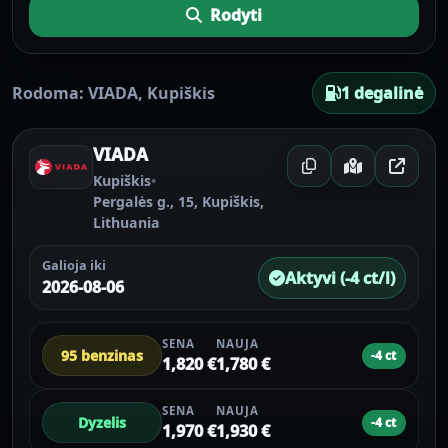
Rodyti
Rodoma:
VIADA
,
Kupiškis
1 degalinė
VIADA
Kupiškis
•
Pergalės g., 15, Kupiškis,
Lithuania
Galioja iki
Aktyvi (-4 ct/l)
2026-08-06
SENA
NAUJA
95 benzinas
-4 ct
1,820 €
1,780 €
SENA
NAUJA
Dyzelis
-4 ct
1,970 €
1,930 €