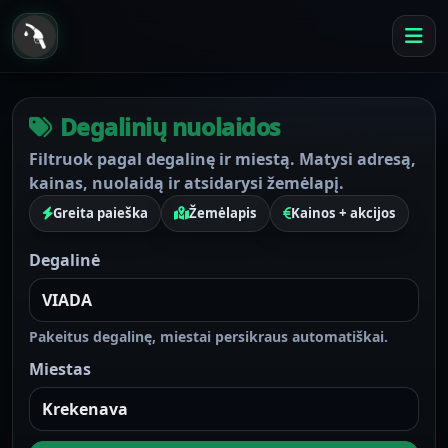
Degalinių nuolaidos
Filtruok pagal degalinę ir miestą. Matysi adresą,
kainas, nuolaidą ir atsidarysi žemėlapį.
Greita paieška
Žemėlapis
Kainos + akcijos
Degalinė
Pakeitus degalinę, miestai persikraus automatiškai.
Miestas