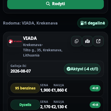
Rodyti
Rodoma:
VIADA
,
Krekenava
1 degalinė
VIADA
Krekenava
•
Tilto g., 35, Krekenava,
Lithuania
Galioja iki
Aktyvi (-4 ct/l)
2026-08-07
SENA
NAUJA
95 benzinas
-4 ct
1,900 €
1,860 €
SENA
NAUJA
Dyzelis
-4 ct
2,170 €
2,130 €