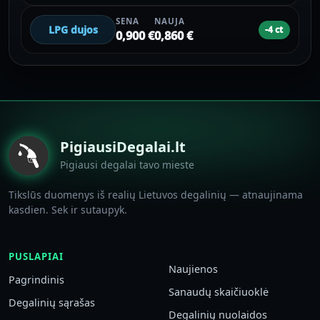
SENA
NAUJA
LPG dujos
-4 ct
0,900 €
0,860 €
PigiausiDegalai.lt
Pigiausi degalai tavo mieste
Tikslūs duomenys iš realių Lietuvos degalinių — atnaujinama
kasdien. Sek ir sutaupyk.
PUSLAPIAI
Naujienos
Pagrindinis
Sanaudų skaičiuoklė
Degalinių sąrašas
Degalinių nuolaidos