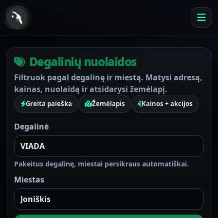
Degalinių nuolaidos
Filtruok pagal degalinę ir miestą. Matysi adresą,
kainas, nuolaidą ir atsidarysi žemėlapį.
Greita paieška
Žemėlapis
Kainos + akcijos
Degalinė
Pakeitus degalinę, miestai persikraus automatiškai.
Miestas