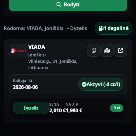
Rodyti
Rodoma:
VIADA
,
Joniškis
•
Dyzelis
1 degalinė
VIADA
Joniškis
•
Vilniaus g., 51, Joniškis,
Lithuania
Galioja iki
Aktyvi (-4 ct/l)
2026-08-06
SENA
NAUJA
Dyzelis
-3 ct
2,010 €
1,980 €