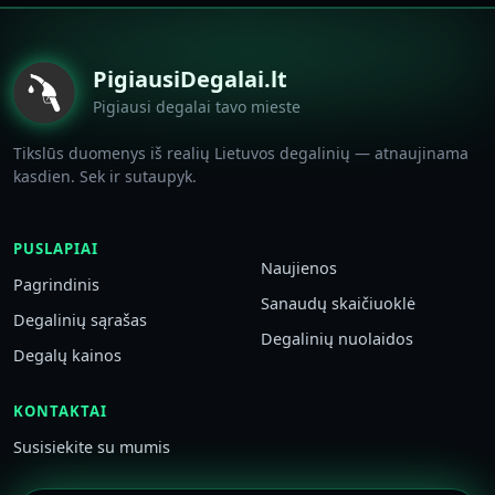
PigiausiDegalai.lt
Pigiausi degalai tavo mieste
Tikslūs duomenys iš realių Lietuvos degalinių — atnaujinama
kasdien. Sek ir sutaupyk.
PUSLAPIAI
Naujienos
Pagrindinis
Sanaudų skaičiuoklė
Degalinių sąrašas
Degalinių nuolaidos
Degalų kainos
KONTAKTAI
Susisiekite su mumis