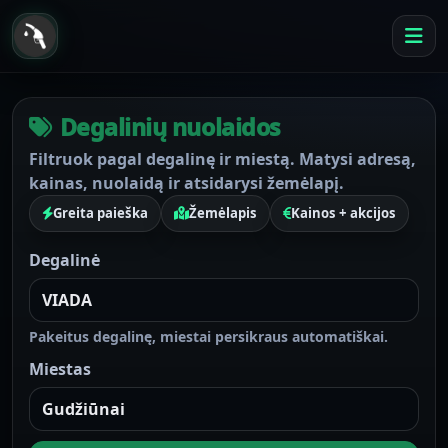
Degalinių nuolaidos
Filtruok pagal degalinę ir miestą. Matysi adresą,
kainas, nuolaidą ir atsidarysi žemėlapį.
Greita paieška
Žemėlapis
Kainos + akcijos
Degalinė
Pakeitus degalinę, miestai persikraus automatiškai.
Miestas