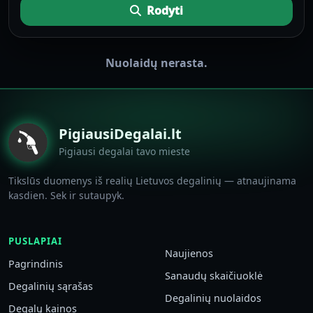
Rodyti
Nuolaidų nerasta.
PigiausiDegalai.lt
Pigiausi degalai tavo mieste
Tikslūs duomenys iš realių Lietuvos degalinių — atnaujinama
kasdien. Sek ir sutaupyk.
PUSLAPIAI
Naujienos
Pagrindinis
Sanaudų skaičiuoklė
Degalinių sąrašas
Degalinių nuolaidos
Degalų kainos