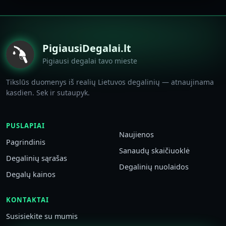
PigiausiDegalai.lt
Pigiausi degalai tavo mieste
Tikslūs duomenys iš realių Lietuvos degalinių — atnaujinama
kasdien. Sek ir sutaupyk.
PUSLAPIAI
Naujienos
Pagrindinis
Sanaudų skaičiuoklė
Degalinių sąrašas
Degalinių nuolaidos
Degalų kainos
KONTAKTAI
Susisiekite su mumis