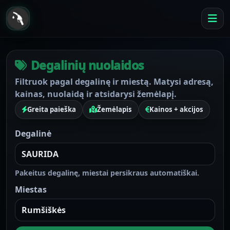
Degalinių nuolaidos
Filtruok pagal degalinę ir miestą. Matysi adresą,
kainas, nuolaidą ir atsidarysi žemėlapį.
Greita paieška
Žemėlapis
Kainos + akcijos
Degalinė
Pakeitus degalinę, miestai persikraus automatiškai.
Miestas