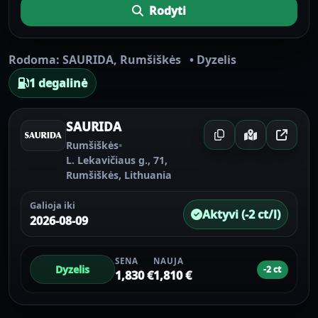
Rodyti
Rodoma:
SAURIDA
,
Rumšiškės
•
Dyzelis
1 degalinė
SAURIDA
Rumšiškės
•
L. Lekavičiaus g., 71,
Rumšiškės, Lithuania
Galioja iki
Aktyvi (-2 ct/l)
2026-08-09
SENA
NAUJA
Dyzelis
-2 ct
1,830 €
1,810 €