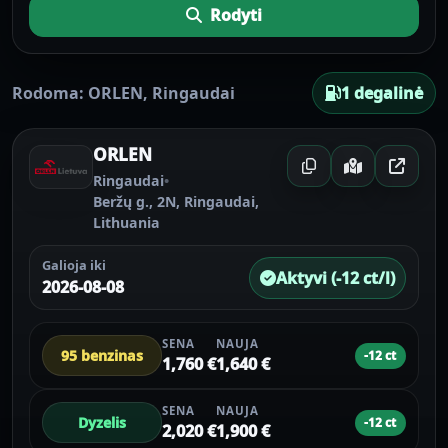
Rodyti
Rodoma:
ORLEN
,
Ringaudai
1 degalinė
ORLEN
Ringaudai
•
Beržų g., 2N, Ringaudai,
Lithuania
Galioja iki
Aktyvi (-12 ct/l)
2026-08-08
SENA
NAUJA
95 benzinas
-12 ct
1,760 €
1,640 €
SENA
NAUJA
Dyzelis
-12 ct
2,020 €
1,900 €