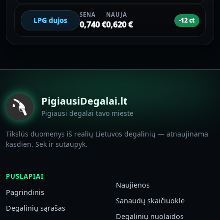
SENA
NAUJA
LPG dujos
-12 ct
0,740 €
0,620 €
PigiausiDegalai.lt
Pigiausi degalai tavo mieste
Tikslūs duomenys iš realių Lietuvos degalinių — atnaujinama
kasdien. Sek ir sutaupyk.
PUSLAPIAI
Naujienos
Pagrindinis
Sanaudų skaičiuoklė
Degalinių sąrašas
Degalinių nuolaidos