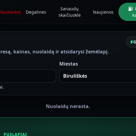
Sanaudų
Nuolaidos
Degalinės
Naujienos
skaičiuoklė
k
G
resą, kainas, nuolaidą ir atsidarysi žemėlapį.
Miestas
i.
Nuolaidų nerasta.
PUSLAPIAI