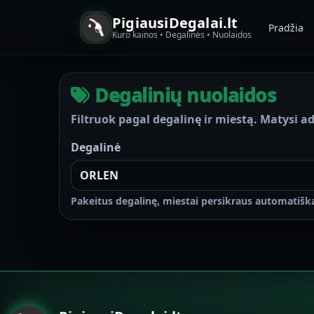
PigiausiDegalai.lt
Pradžia
Kuro kainos • Degalinės • Nuolaidos
Degalinių nuolaidos
Filtruok pagal degalinę ir miestą. Matysi ad
Degalinė
Pakeitus degalinę, miestai persikraus automatiška