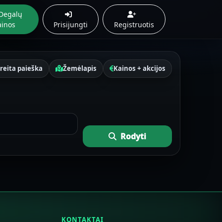
Degalų
ainos
Prisijungti
Registruotis
reita paieška
Žemėlapis
Kainos + akcijos
Rodyti
KONTAKTAI