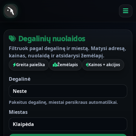
Degalinių nuolaidos
Filtruok pagal degalinę ir miestą. Matysi adresą,
kainas, nuolaidą ir atsidarysi žemėlapį.
Greita paieška
Žemėlapis
Kainos + akcijos
Degalinė
Pakeitus degalinę, miestai persikraus automatiškai.
Miestas