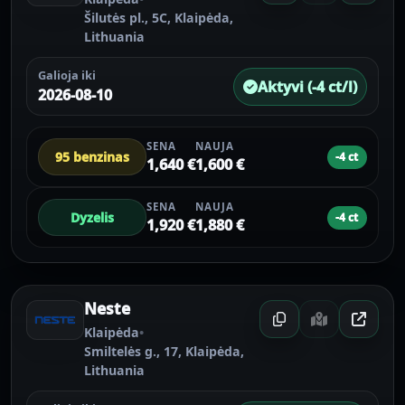
Šilutės pl., 5C, Klaipėda,
Lithuania
Galioja iki
Aktyvi (-4 ct/l)
2026-08-10
SENA
NAUJA
95 benzinas
-4 ct
1,640 €
1,600 €
SENA
NAUJA
Dyzelis
-4 ct
1,920 €
1,880 €
Neste
Klaipėda
•
Smiltelės g., 17, Klaipėda,
Lithuania