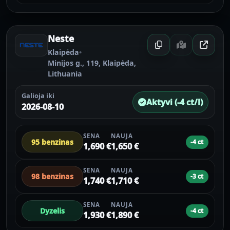
Neste
Klaipėda
•
Minijos g., 119, Klaipėda,
Lithuania
Galioja iki
Aktyvi (-4 ct/l)
2026-08-10
SENA
NAUJA
95 benzinas
-4 ct
1,690 €
1,650 €
SENA
NAUJA
98 benzinas
-3 ct
1,740 €
1,710 €
SENA
NAUJA
Dyzelis
-4 ct
1,930 €
1,890 €