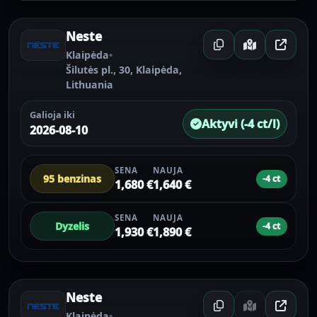
Neste
Klaipėda
•
Šilutės pl., 30, Klaipėda,
Lithuania
Galioja iki
Aktyvi (-4 ct/l)
2026-08-10
SENA
NAUJA
95 benzinas
-4 ct
1,680 €
1,640 €
SENA
NAUJA
Dyzelis
-4 ct
1,930 €
1,890 €
Neste
Klaipėda
•