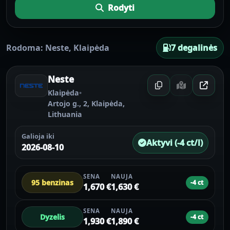
Rodyti
Rodoma:
Neste
,
Klaipėda
7 degalinės
Neste
Klaipėda
•
Artojo g., 2, Klaipėda,
Lithuania
Galioja iki
Aktyvi (-4 ct/l)
2026-08-10
SENA
NAUJA
95 benzinas
-4 ct
1,670 €
1,630 €
SENA
NAUJA
Dyzelis
-4 ct
1,930 €
1,890 €