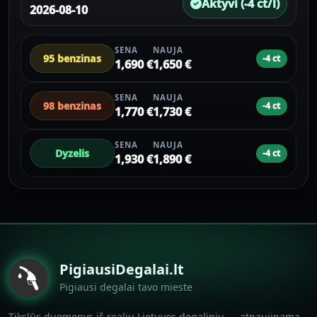
Aktyvi (-4 ct/l)
2026-08-10
SENA
NAUJA
95 benzinas
-4 ct
1,690 €
1,650 €
SENA
NAUJA
98 benzinas
-4 ct
1,770 €
1,730 €
SENA
NAUJA
Dyzelis
-4 ct
1,930 €
1,890 €
PigiausiDegalai.lt
Pigiausi degalai tavo mieste
Tikslūs duomenys iš realių Lietuvos degalinių — atnaujinama