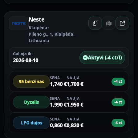
Neste
Klaipėda
•
Plieno g., 1, Klaipėda,
Lithuania
Galioja iki
Aktyvi (-4 ct/l)
2026-08-10
SENA
NAUJA
95 benzinas
-4 ct
1,740 €
1,700 €
SENA
NAUJA
Dyzelis
-4 ct
1,990 €
1,950 €
SENA
NAUJA
LPG dujos
-4 ct
0,860 €
0,820 €