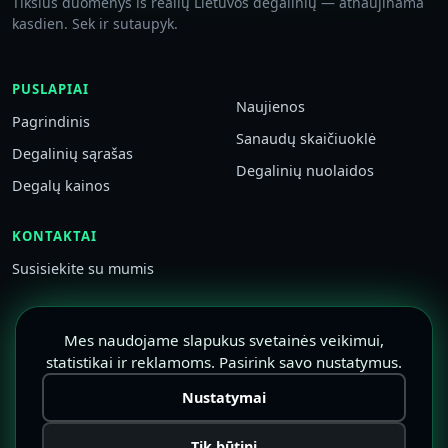
Tikslūs duomenys iš realių Lietuvos degalinių — atnaujinama
kasdien. Sek ir sutaupyk.
PUSLAPIAI
Naujienos
Pagrindinis
Sanaudų skaičiuoklė
Degalinių sąrašas
Degalinių nuolaidos
Degalų kainos
KONTAKTAI
Susisiekite su mumis
Mes naudojame slapukus svetainės veikimui,
statistikai ir reklamoms. Pasirink savo nustatymus.
Nustatymai
Tik būtini