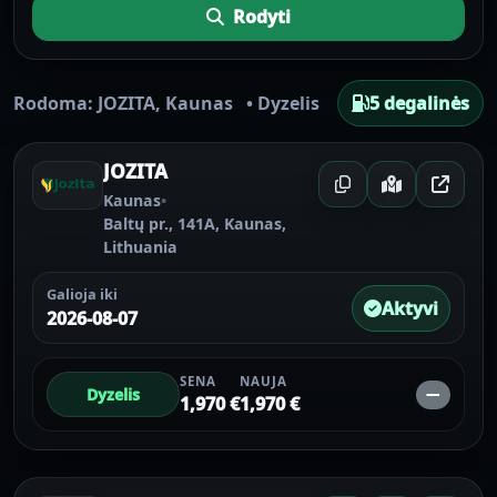
Rodyti
Rodoma:
JOZITA
,
Kaunas
•
Dyzelis
5 degalinės
JOZITA
Kaunas
•
Baltų pr., 141A, Kaunas,
Lithuania
Galioja iki
Aktyvi
2026-08-07
SENA
NAUJA
Dyzelis
—
1,970 €
1,970 €