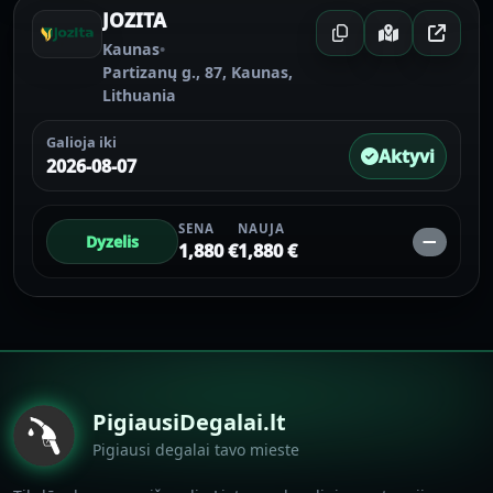
JOZITA
Kaunas
•
Partizanų g., 87, Kaunas,
Lithuania
Galioja iki
Aktyvi
2026-08-07
SENA
NAUJA
Dyzelis
—
1,880 €
1,880 €
PigiausiDegalai.lt
Pigiausi degalai tavo mieste