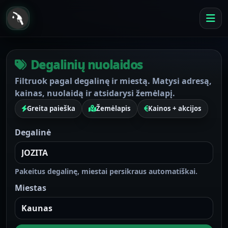
Degalinių nuolaidos
Filtruok pagal degalinę ir miestą. Matysi adresą,
kainas, nuolaidą ir atsidarysi žemėlapį.
Greita paieška
Žemėlapis
Kainos + akcijos
Degalinė
Pakeitus degalinę, miestai persikraus automatiškai.
Miestas