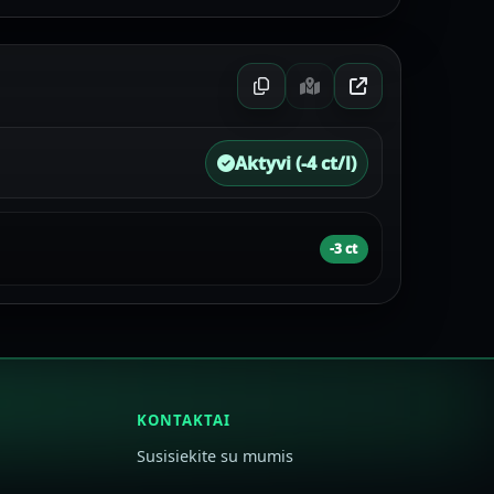
Aktyvi (-4 ct/l)
-3 ct
KONTAKTAI
Susisiekite su mumis