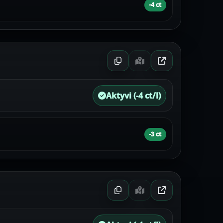
-4 ct
Aktyvi (-4 ct/l)
-3 ct