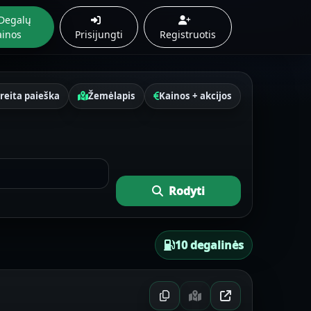
Degalų
ainos
Prisijungti
Registruotis
reita paieška
Žemėlapis
Kainos + akcijos
Rodyti
10 degalinės