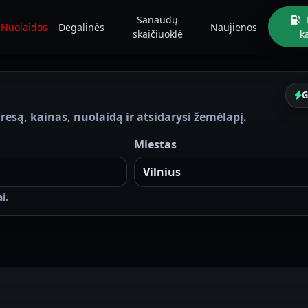
Sanaudų
Nuolaidos
Degalinės
Naujienos
skaičiuoklė
k
G
resą, kainas, nuolaidą ir atsidarysi žemėlapį.
Miestas
i.