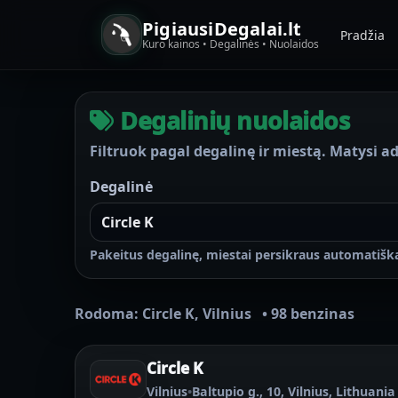
PigiausiDegalai.lt
Pradžia
Kuro kainos • Degalinės • Nuolaidos
Degalinių nuolaidos
Filtruok pagal degalinę ir miestą. Matysi ad
Degalinė
Pakeitus degalinę, miestai persikraus automatiška
Rodoma:
Circle K
,
Vilnius
•
98 benzinas
Circle K
Vilnius
•
Baltupio g., 10, Vilnius, Lithuania