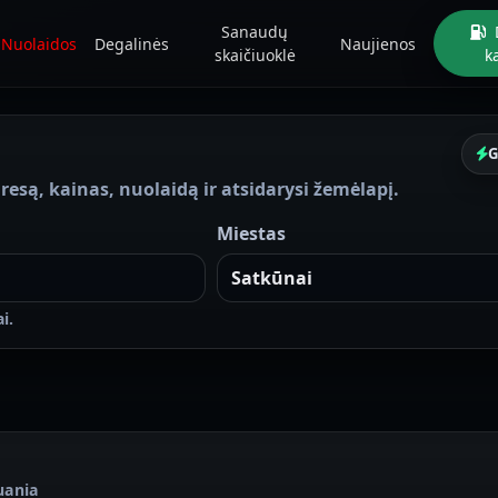
Sanaudų
Nuolaidos
Degalinės
Naujienos
skaičiuoklė
k
G
resą, kainas, nuolaidą ir atsidarysi žemėlapį.
Miestas
i.
huania