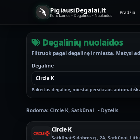
PigiausiDegalai.lt
Pradžia
Kuro kainos • Degalinės • Nuolaidos
Degalinių nuolaidos
Filtruok pagal degalinę ir miestą. Matysi ad
Degalinė
Pakeitus degalinę, miestai persikraus automatiška
Rodoma:
Circle K
,
Satkūnai
•
Dyzelis
Circle K
Satkūnai
•
Sidabros g., 2A, Satkūnai, Lit