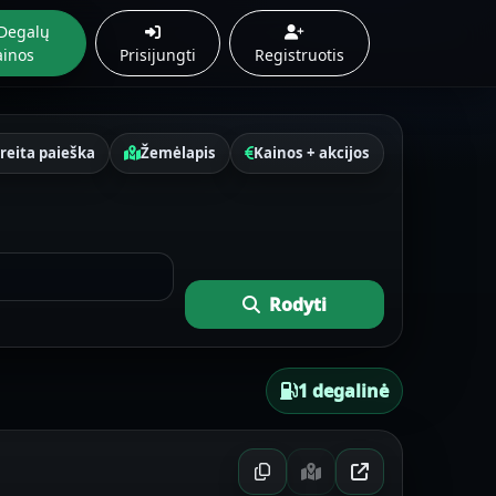
Degalų
ainos
Prisijungti
Registruotis
reita paieška
Žemėlapis
Kainos + akcijos
Rodyti
1 degalinė