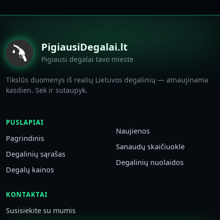
PigiausiDegalai.lt
Pigiausi degalai tavo mieste
Tikslūs duomenys iš realių Lietuvos degalinių — atnaujinama
kasdien. Sek ir sutaupyk.
PUSLAPIAI
Naujienos
Pagrindinis
Sanaudų skaičiuoklė
Degalinių sąrašas
Degalinių nuolaidos
Degalų kainos
KONTAKTAI
Susisiekite su mumis