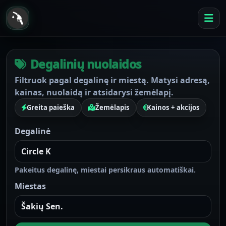
Degalinių nuolaidos
Filtruok pagal degalinę ir miestą. Matysi adresą,
kainas, nuolaidą ir atsidarysi žemėlapį.
Greita paieška
Žemėlapis
Kainos + akcijos
Degalinė
Pakeitus degalinę, miestai persikraus automatiškai.
Miestas