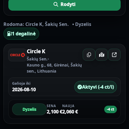
Rodyti
Rodoma:
Circle K
,
Šakių Sen.
•
Dyzelis
1 degalinė
Circle K
Šakių Sen.
•
Kauno g., 68, Girėnai, Šakių
sen., Lithuania
Galioja iki
Aktyvi (-4 ct/l)
2026-08-10
SENA
NAUJA
Dyzelis
-4 ct
2,100 €
2,060 €