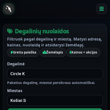
Degalinių nuolaidos
Filtruok pagal degalinę ir miestą. Matysi adresą,
kainas, nuolaidą ir atsidarysi žemėlapį.
Greita paieška
Žemėlapis
Kainos + akcijos
Degalinė
Pakeitus degalinę, miestai persikraus automatiškai.
Miestas