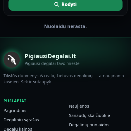
Rodyti
Nuolaidų nerasta.
PigiausiDegalai.lt
Pigiausi degalai tavo mieste
Tikslūs duomenys iš realių Lietuvos degalinių — atnaujinama
kasdien. Sek ir sutaupyk.
PUSLAPIAI
Naujienos
Pagrindinis
Sanaudų skaičiuoklė
Degalinių sąrašas
Degalinių nuolaidos
Degalų kainos