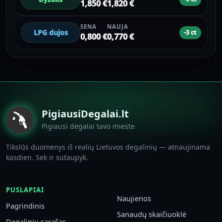
1,850 €
1,820 €
SENA
NAUJA
LPG dujos
-3 ct
0,800 €
0,770 €
PigiausiDegalai.lt
Pigiausi degalai tavo mieste
Tikslūs duomenys iš realių Lietuvos degalinių — atnaujinama
kasdien. Sek ir sutaupyk.
PUSLAPIAI
Naujienos
Pagrindinis
Sanaudų skaičiuoklė
Degalinių sąrašas