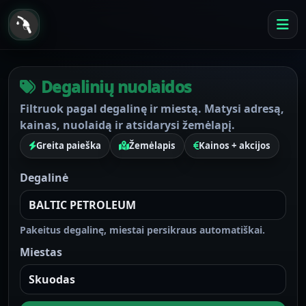
Degalinių nuolaidos
Filtruok pagal degalinę ir miestą. Matysi adresą,
kainas, nuolaidą ir atsidarysi žemėlapį.
Greita paieška
Žemėlapis
Kainos + akcijos
Degalinė
Pakeitus degalinę, miestai persikraus automatiškai.
Miestas