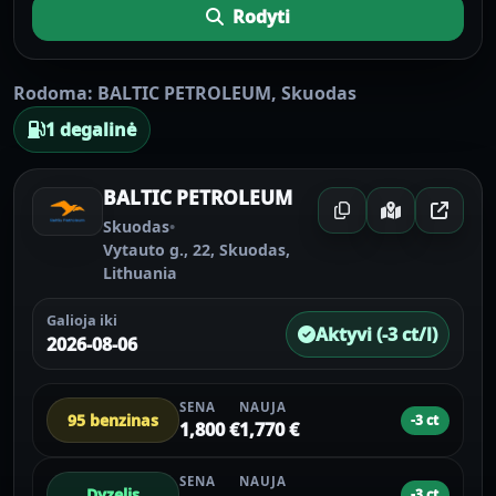
Rodyti
Rodoma:
BALTIC PETROLEUM
,
Skuodas
1 degalinė
BALTIC PETROLEUM
Skuodas
•
Vytauto g., 22, Skuodas,
Lithuania
Galioja iki
Aktyvi (-3 ct/l)
2026-08-06
SENA
NAUJA
95 benzinas
-3 ct
1,800 €
1,770 €
SENA
NAUJA
Dyzelis
-3 ct