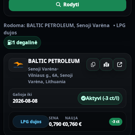
Rodyti
Rodoma:
BALTIC PETROLEUM
,
Senoji Varėna
•
LPG
dujos
1 degalinė
BALTIC PETROLEUM
Senoji Varėna
•
Vilniaus g., 6A, Senoji
Varėna, Lithuania
Galioja iki
Aktyvi (-3 ct/l)
2026-08-08
SENA
NAUJA
LPG dujos
-3 ct
0,790 €
0,760 €