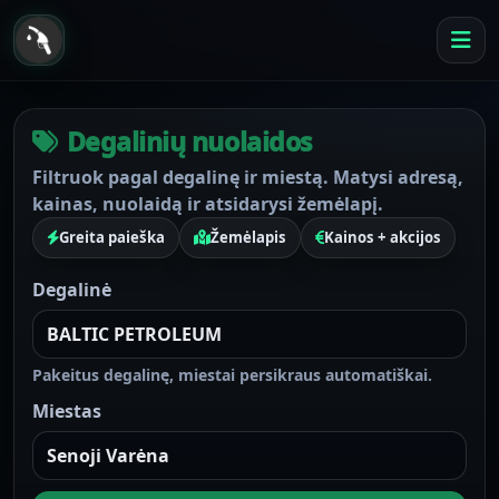
Degalinių nuolaidos
Filtruok pagal degalinę ir miestą. Matysi adresą,
kainas, nuolaidą ir atsidarysi žemėlapį.
Greita paieška
Žemėlapis
Kainos + akcijos
Degalinė
Pakeitus degalinę, miestai persikraus automatiškai.
Miestas