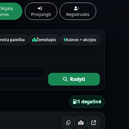
Degalų
ainos
Prisijungti
Registruotis
reita paieška
Žemėlapis
Kainos + akcijos
Rodyti
1 degalinė