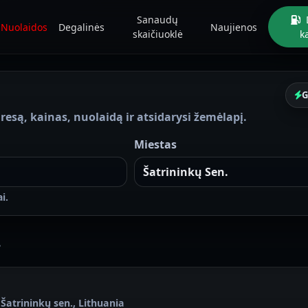
Sanaudų
Nuolaidos
Degalinės
Naujienos
skaičiuoklė
k
G
resą, kainas, nuolaidą ir atsidarysi žemėlapį.
Miestas
i.
.
, Šatrininkų sen., Lithuania