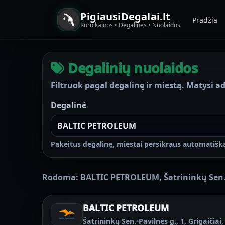
PigiausiDegalai.lt
Pradžia
Kuro kainos • Degalinės • Nuolaidos
Degalinių nuolaidos
Filtruok pagal degalinę ir miestą. Matysi ad
Degalinė
Pakeitus degalinę, miestai persikraus automatiška
Rodoma:
BALTIC PETROLEUM
,
Šatrininkų Sen
BALTIC PETROLEUM
Šatrininkų Sen.
•
Pavilnės g., 1, Grigaičiai