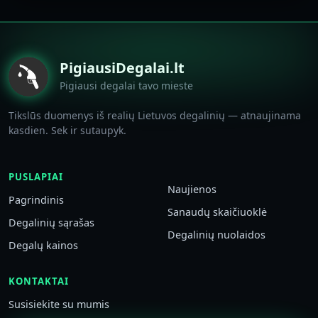
PigiausiDegalai.lt
Pigiausi degalai tavo mieste
Tikslūs duomenys iš realių Lietuvos degalinių — atnaujinama
kasdien. Sek ir sutaupyk.
PUSLAPIAI
Naujienos
Pagrindinis
Sanaudų skaičiuoklė
Degalinių sąrašas
Degalinių nuolaidos
Degalų kainos
KONTAKTAI
Susisiekite su mumis