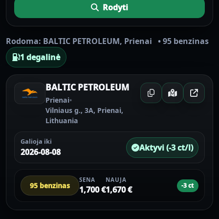
Rodyti
Rodoma:
BALTIC PETROLEUM
,
Prienai
•
95 benzinas
1 degalinė
BALTIC PETROLEUM
Prienai
•
Vilniaus g., 3A, Prienai,
Lithuania
Galioja iki
Aktyvi (-3 ct/l)
2026-08-08
SENA
NAUJA
95 benzinas
-3 ct
1,700 €
1,670 €