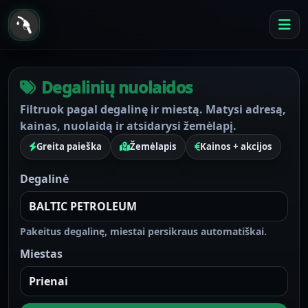
Degalinių nuolaidos
Filtruok pagal degalinę ir miestą. Matysi adresą,
kainas, nuolaidą ir atsidarysi žemėlapį.
Greita paieška
Žemėlapis
Kainos + akcijos
Degalinė
Pakeitus degalinę, miestai persikraus automatiškai.
Miestas