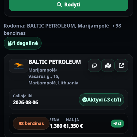
Rodyti
Rodoma:
BALTIC PETROLEUM
,
Marijampolė
•
98
benzinas
1 degalinė
BALTIC PETROLEUM
Marijampolė
•
Vasaros g., 15,
Marijampolė, Lithuania
Galioja iki
Aktyvi (-3 ct/l)
2026-08-06
SENA
NAUJA
98 benzinas
-3 ct
1,380 €
1,350 €