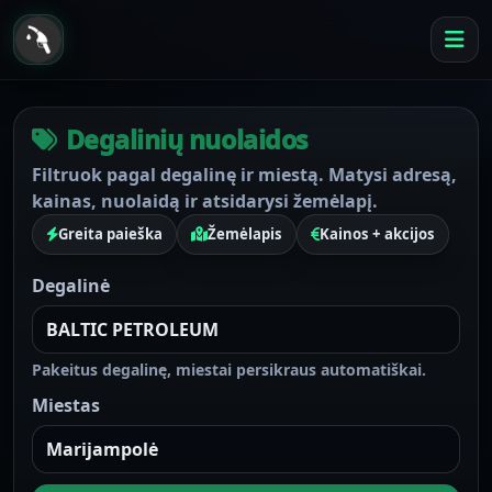
Degalinių nuolaidos
Filtruok pagal degalinę ir miestą. Matysi adresą,
kainas, nuolaidą ir atsidarysi žemėlapį.
Greita paieška
Žemėlapis
Kainos + akcijos
Degalinė
Pakeitus degalinę, miestai persikraus automatiškai.
Miestas