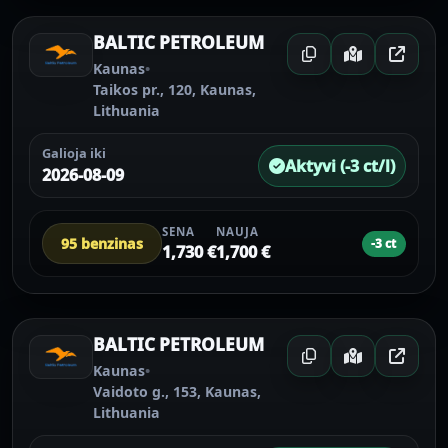
BALTIC PETROLEUM
Kaunas
•
Taikos pr., 120, Kaunas,
Lithuania
Galioja iki
Aktyvi (-3 ct/l)
2026-08-09
SENA
NAUJA
95 benzinas
-3 ct
1,730 €
1,700 €
BALTIC PETROLEUM
Kaunas
•
Vaidoto g., 153, Kaunas,
Lithuania