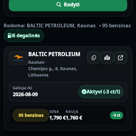
Rodyti
Rodoma:
BALTIC PETROLEUM
,
Kaunas
•
95 benzinas
6 degalinės
BALTIC PETROLEUM
Kaunas
•
Chemijos g., 6, Kaunas,
Lithuania
Galioja iki
Aktyvi (-3 ct/l)
2026-08-09
SENA
NAUJA
95 benzinas
-3 ct
1,790 €
1,760 €