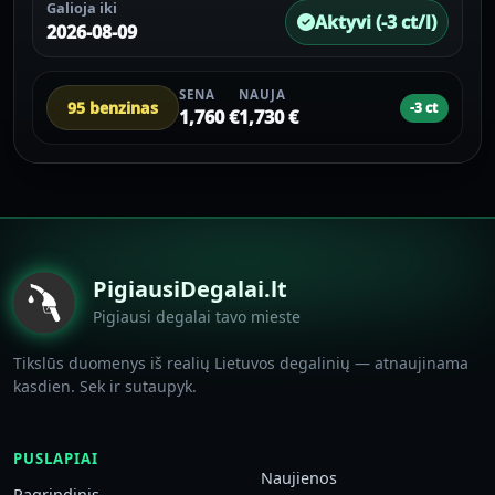
Galioja iki
Aktyvi (-3 ct/l)
2026-08-09
SENA
NAUJA
95 benzinas
-3 ct
1,760 €
1,730 €
PigiausiDegalai.lt
Pigiausi degalai tavo mieste
Tikslūs duomenys iš realių Lietuvos degalinių — atnaujinama
kasdien. Sek ir sutaupyk.
PUSLAPIAI
Naujienos
Pagrindinis