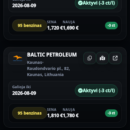
Aktyvi (-3 ct/l)
2026-08-09
SENA
NAUJA
95 benzinas
-3 ct
1,720 €
1,690 €
BALTIC PETROLEUM
Kaunas
•
Raudondvario pl., 82,
Kaunas, Lithuania
Galioja iki
Aktyvi (-3 ct/l)
2026-08-09
SENA
NAUJA
95 benzinas
-3 ct
1,810 €
1,780 €