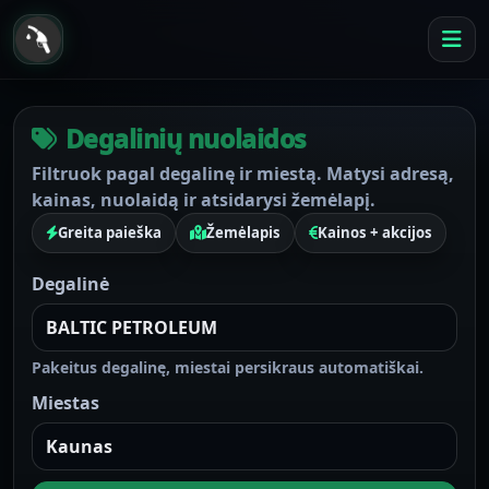
Degalinių nuolaidos
Filtruok pagal degalinę ir miestą. Matysi adresą,
kainas, nuolaidą ir atsidarysi žemėlapį.
Greita paieška
Žemėlapis
Kainos + akcijos
Degalinė
Pakeitus degalinę, miestai persikraus automatiškai.
Miestas