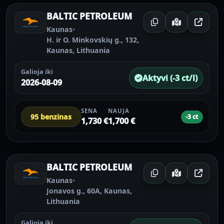
BALTIC PETROLEUM
Kaunas
•
H. ir O. Minkovskių g., 132,
Kaunas, Lithuania
Galioja iki
Aktyvi (-3 ct/l)
2026-08-09
SENA
NAUJA
95 benzinas
-3 ct
1,730 €
1,700 €
BALTIC PETROLEUM
Kaunas
•
Jonavos g., 60A, Kaunas,
Lithuania
Galioja iki