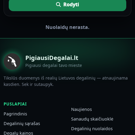
Rodyti
Nuolaidų nerasta.
PigiausiDegalai.lt
Pigiausi degalai tavo mieste
Tikslūs duomenys iš realių Lietuvos degalinių — atnaujinama
kasdien. Sek ir sutaupyk.
PUSLAPIAI
Naujienos
Pagrindinis
Sanaudų skaičiuoklė
Degalinių sąrašas
Degalinių nuolaidos
Degalų kainos