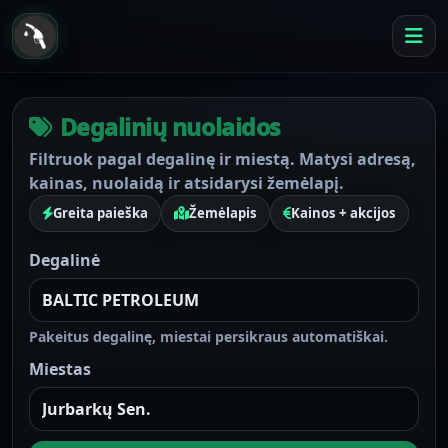
Degalinių nuolaidos
Filtruok pagal degalinę ir miestą. Matysi adresą,
kainas, nuolaidą ir atsidarysi žemėlapį.
Greita paieška
Žemėlapis
Kainos + akcijos
Degalinė
Pakeitus degalinę, miestai persikraus automatiškai.
Miestas