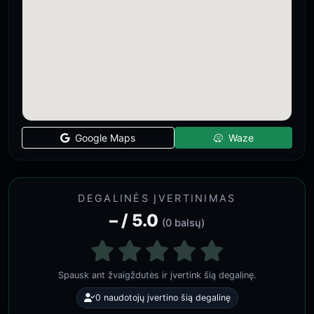
Google Maps
Waze
DEGALINĖS ĮVERTINIMAS
– / 5.0
(0 balsų)
Spausk ant žvaigždutės ir įvertink šią degalinę.
0 naudotojų įvertino šią degalinę