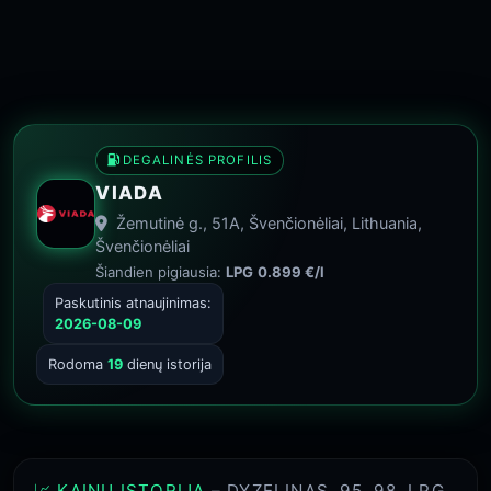
DEGALINĖS PROFILIS
VIADA
Žemutinė g., 51A, Švenčionėliai, Lithuania,
Švenčionėliai
Šiandien pigiausia:
LPG
0.899 €/l
Paskutinis atnaujinimas:
2026-08-09
Rodoma
19
dienų istorija
📈 KAINŲ ISTORIJA
– DYZELINAS, 95, 98, LPG