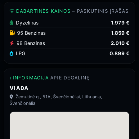
💡 DABARTINĖS KAINOS
– PASKUTINIS ĮRAŠAS
Dyzelinas
1.979 €
95 Benzinas
1.859 €
98 Benzinas
2.010 €
LPG
0.899 €
ℹ️ INFORMACIJA
APIE DEGALINĘ
VIADA
Žemutinė g., 51A, Švenčionėliai, Lithuania,
Švenčionėliai