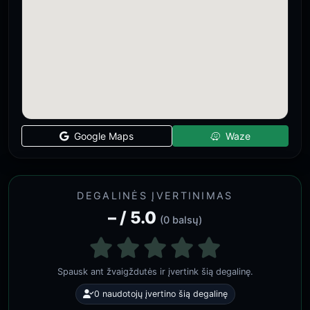
Google Maps
Waze
DEGALINĖS ĮVERTINIMAS
– / 5.0
(0 balsų)
Spausk ant žvaigždutės ir įvertink šią degalinę.
0 naudotojų įvertino šią degalinę