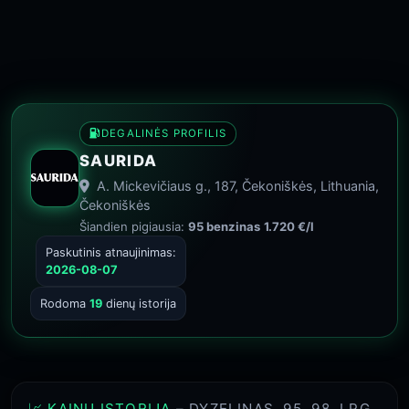
DEGALINĖS PROFILIS
SAURIDA
A. Mickevičiaus g., 187, Čekoniškės, Lithuania,
Čekoniškės
Šiandien pigiausia:
95 benzinas
1.720 €/l
Paskutinis atnaujinimas:
2026-08-07
Rodoma
19
dienų istorija
📈 KAINŲ ISTORIJA
– DYZELINAS, 95, 98, LPG