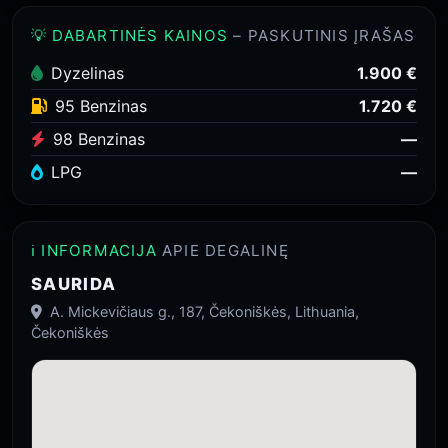
💡 DABARTINĖS KAINOS
– PASKUTINIS ĮRAŠAS
Dyzelinas
1.900 €
95 Benzinas
1.720 €
98 Benzinas
—
LPG
—
ℹ️ INFORMACIJA
APIE DEGALINĘ
SAURIDA
A. Mickevičiaus g., 187, Čekoniškės, Lithuania,
Čekoniškės