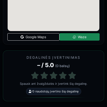
Google Maps
Waze
DEGALINĖS ĮVERTINIMAS
– / 5.0
(0 balsų)
Spausk ant žvaigždutės ir įvertink šią degalinę.
0 naudotojų įvertino šią degalinę