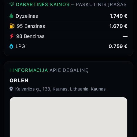
💡 DABARTINĖS KAINOS
– PASKUTINIS ĮRAŠAS
Dyzelinas
1.749 €
95 Benzinas
1.679 €
98 Benzinas
—
LPG
0.759 €
ℹ️ INFORMACIJA
APIE DEGALINĘ
ORLEN
Kalvarijos g., 138, Kaunas, Lithuania, Kaunas