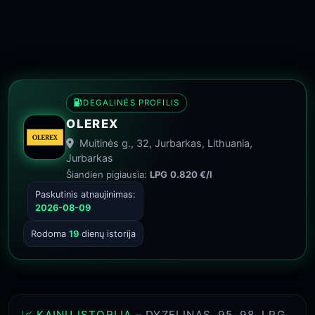
DEGALINĖS PROFILIS
OLEREX
Muitinės g., 32, Jurbarkas, Lithuania,
Jurbarkas
Šiandien pigiausia:
LPG
0.820 €/l
Paskutinis atnaujinimas:
2026-08-09
Rodoma
19
dienų istorija
📈 KAINŲ ISTORIJA
– DYZELINAS, 95, 98, LPG