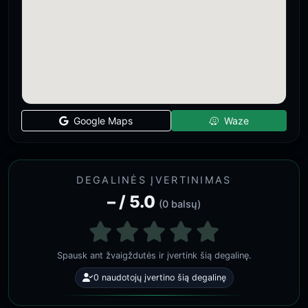
Google Maps
Waze
DEGALINĖS ĮVERTINIMAS
– / 5.0
(0 balsų)
Spausk ant žvaigždutės ir įvertink šią degalinę.
0 naudotojų įvertino šią degalinę