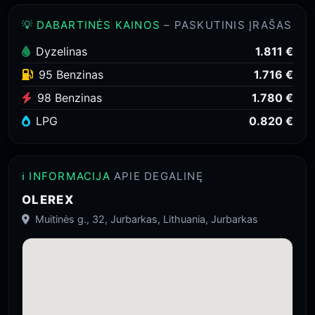
💡 DABARTINĖS KAINOS
– PASKUTINIS ĮRAŠAS
Dyzelinas
1.811 €
95 Benzinas
1.716 €
98 Benzinas
1.780 €
LPG
0.820 €
ℹ️ INFORMACIJA
APIE DEGALINĘ
OLEREX
Muitinės g., 32, Jurbarkas, Lithuania, Jurbarkas