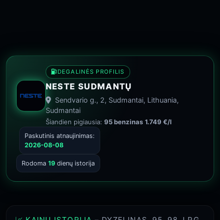
DEGALINĖS PROFILIS
NESTE SUDMANTŲ
Sendvario g., 2, Sudmantai, Lithuania,
Sudmantai
Šiandien pigiausia:
95 benzinas
1.749 €/l
Paskutinis atnaujinimas:
2026-08-08
Rodoma
19
dienų istorija
📈 KAINŲ ISTORIJA
– DYZELINAS, 95, 98, LPG