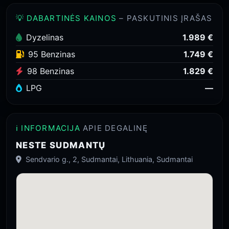
💡 DABARTINĖS KAINOS
– PASKUTINIS ĮRAŠAS
Dyzelinas
1.989 €
95 Benzinas
1.749 €
98 Benzinas
1.829 €
LPG
—
ℹ️ INFORMACIJA
APIE DEGALINĘ
NESTE SUDMANTŲ
Sendvario g., 2, Sudmantai, Lithuania, Sudmantai