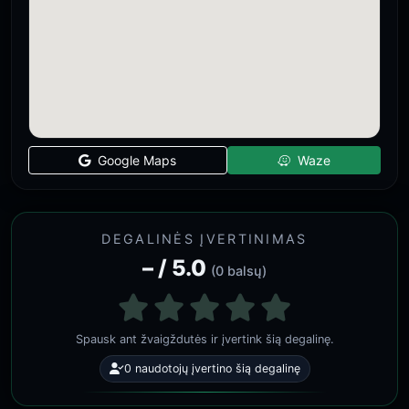
Google Maps
Waze
DEGALINĖS ĮVERTINIMAS
– / 5.0
(0 balsų)
Spausk ant žvaigždutės ir įvertink šią degalinę.
0 naudotojų įvertino šią degalinę