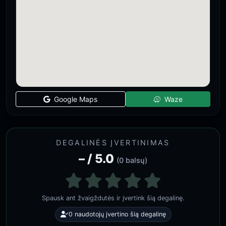
Google Maps
Waze
DEGALINĖS ĮVERTINIMAS
– / 5.0
(0 balsų)
Spausk ant žvaigždutės ir įvertink šią degalinę.
0 naudotojų įvertino šią degalinę