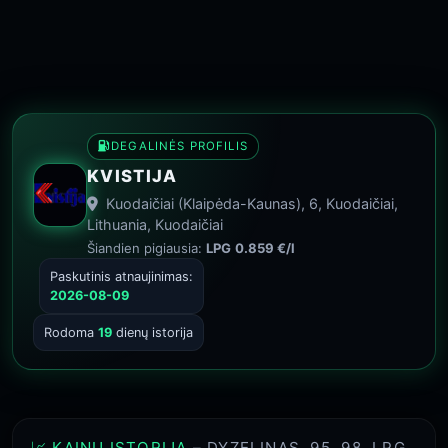
DEGALINĖS PROFILIS
KVISTIJA
Kuodaičiai (Klaipėda-Kaunas), 6, Kuodaičiai,
Lithuania, Kuodaičiai
Šiandien pigiausia:
LPG
0.859 €/l
Paskutinis atnaujinimas:
2026-08-09
Rodoma
19
dienų istorija
📈 KAINŲ ISTORIJA
– DYZELINAS, 95, 98, LPG