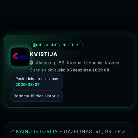
DEGALINĖS PROFILIS
KVISTIJA
Alytaus g., 59, Krosna, Lithuania, Krosna
Šiandien pigiausia:
95 benzinas
1.829 €/l
Paskutinis atnaujinimas:
2026-08-07
Rodoma
19
dienų istorija
📈 KAINŲ ISTORIJA
– DYZELINAS, 95, 98, LPG