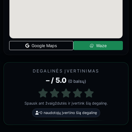
Google Maps
Waze
DEGALINĖS ĮVERTINIMAS
– / 5.0
(0 balsų)
Spausk ant žvaigždutės ir įvertink šią degalinę.
0 naudotojų įvertino šią degalinę