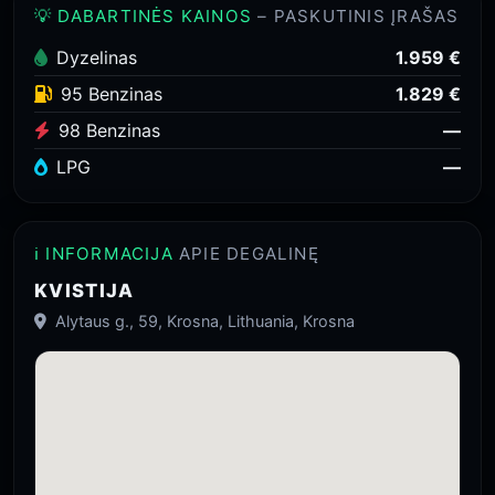
💡 DABARTINĖS KAINOS
– PASKUTINIS ĮRAŠAS
Dyzelinas
1.959 €
95 Benzinas
1.829 €
98 Benzinas
—
LPG
—
ℹ️ INFORMACIJA
APIE DEGALINĘ
KVISTIJA
Alytaus g., 59, Krosna, Lithuania, Krosna