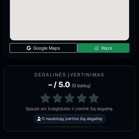
Google Maps
Waze
DEGALINĖS ĮVERTINIMAS
– / 5.0
(0 balsų)
Spausk ant žvaigždutės ir įvertink šią degalinę.
0 naudotojų įvertino šią degalinę