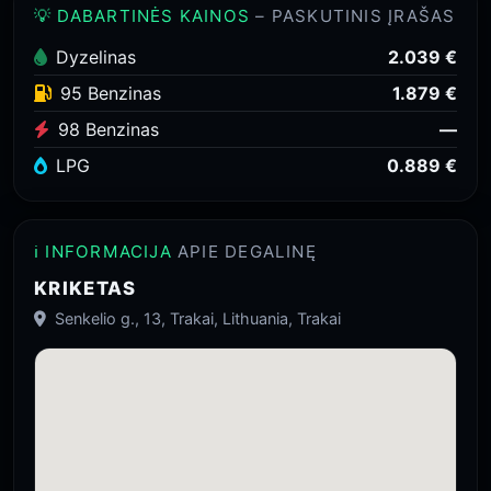
💡 DABARTINĖS KAINOS
– PASKUTINIS ĮRAŠAS
Dyzelinas
2.039 €
95 Benzinas
1.879 €
98 Benzinas
—
LPG
0.889 €
ℹ️ INFORMACIJA
APIE DEGALINĘ
KRIKETAS
Senkelio g., 13, Trakai, Lithuania, Trakai