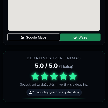
Google Maps
Waze
DEGALINĖS ĮVERTINIMAS
5.0 / 5.0
(1 balsų)
Spausk ant žvaigždutės ir įvertink šią degalinę.
1 naudotojų įvertino šią degalinę