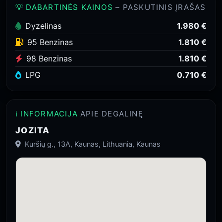
💡 DABARTINĖS KAINOS
– PASKUTINIS ĮRAŠAS
Dyzelinas
1.980 €
95 Benzinas
1.810 €
98 Benzinas
1.810 €
LPG
0.710 €
ℹ️ INFORMACIJA
APIE DEGALINĘ
JOZITA
Kuršių g., 13A, Kaunas, Lithuania, Kaunas