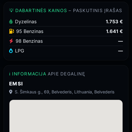
💡 DABARTINĖS KAINOS
– PASKUTINIS ĮRAŠAS
Dyzelinas
1.753 €
95 Benzinas
1.641 €
98 Benzinas
—
LPG
—
ℹ️ INFORMACIJA
APIE DEGALINĘ
EMSI
S. Šimkaus g., 69, Belvederis, Lithuania, Belvederis