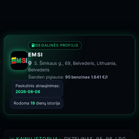
DEGALINĖS PROFILIS
EMSI
S. Šimkaus g., 69, Belvederis, Lithuania,
Belvederis
Šiandien pigiausia:
95 benzinas
1.641 €/l
Paskutinis atnaujinimas:
2026-08-08
Rodoma
19
dienų istorija
📈 KAINŲ ISTORIJA
– DYZELINAS, 95, 98, LPG