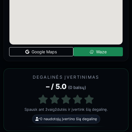
Google Maps
Waze
DEGALINĖS ĮVERTINIMAS
– / 5.0
(0 balsų)
Spausk ant žvaigždutės ir įvertink šią degalinę.
0 naudotojų įvertino šią degalinę