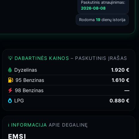
Paskutinis atnaujinimas:
2026-08-08
Rodoma
19
dienų istorija
💡 DABARTINĖS KAINOS
– PASKUTINIS ĮRAŠAS
Dyzelinas
1.920 €
95 Benzinas
1.610 €
98 Benzinas
—
LPG
0.880 €
ℹ️ INFORMACIJA
APIE DEGALINĘ
EMSI