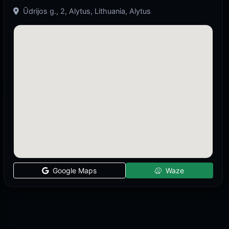
Ūdrijos g., 2, Alytus, Lithuania, Alytus
Google Maps
Waze