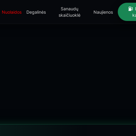
Sanaudų
Nuolaidos
Degalinės
Naujienos
skaičiuoklė
k