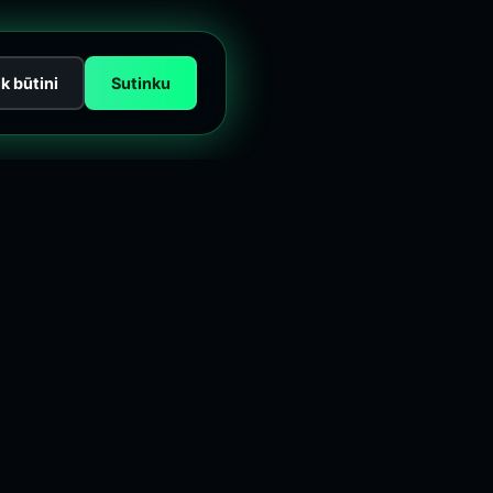
ik būtini
Sutinku