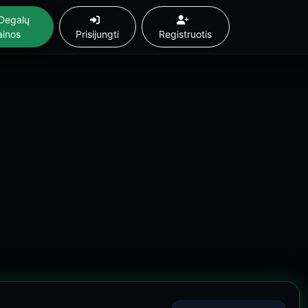
Degalų
ainos
Prisijungti
Registruotis