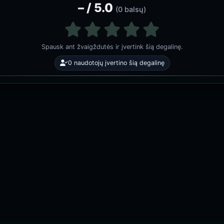
– / 5.0
(0 balsų)
Spausk ant žvaigždutės ir įvertink šią degalinę.
0 naudotojų įvertino šią degalinę