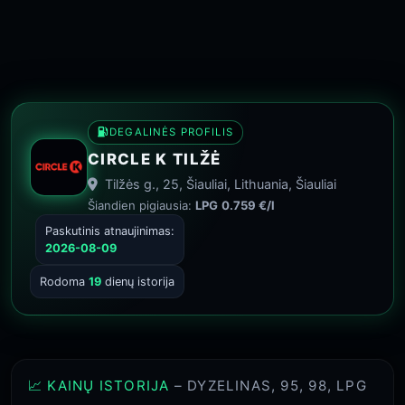
DEGALINĖS PROFILIS
CIRCLE K TILŽĖ
Tilžės g., 25, Šiauliai, Lithuania, Šiauliai
Šiandien pigiausia:
LPG
0.759 €/l
Paskutinis atnaujinimas:
2026-08-09
Rodoma
19
dienų istorija
📈 KAINŲ ISTORIJA
– DYZELINAS, 95, 98, LPG