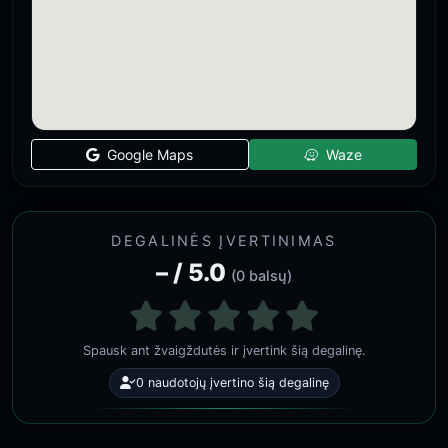
Google Maps
Waze
DEGALINĖS ĮVERTINIMAS
– / 5.0
(0 balsų)
Spausk ant žvaigždutės ir įvertink šią degalinę.
0 naudotojų įvertino šią degalinę