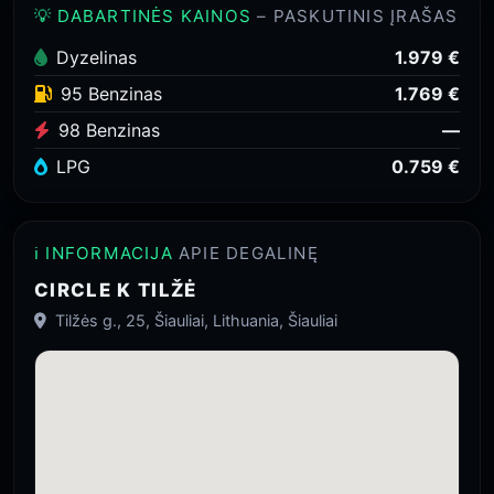
💡 DABARTINĖS KAINOS
– PASKUTINIS ĮRAŠAS
Dyzelinas
1.979 €
95 Benzinas
1.769 €
98 Benzinas
—
LPG
0.759 €
ℹ️ INFORMACIJA
APIE DEGALINĘ
CIRCLE K TILŽĖ
Tilžės g., 25, Šiauliai, Lithuania, Šiauliai