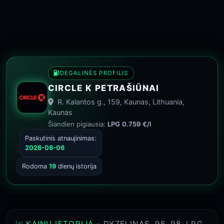
DEGALINĖS PROFILIS
CIRCLE K PETRAŠIŪNAI
R. Kalantos g., 159, Kaunas, Lithuania,
Kaunas
Šiandien pigiausia:
LPG
0.759 €/l
Paskutinis atnaujinimas:
2026-08-06
Rodoma
19
dienų istorija
📈 KAINŲ ISTORIJA
– DYZELINAS, 95, 98, LPG