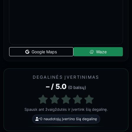
Google Maps
Waze
DEGALINĖS ĮVERTINIMAS
– / 5.0
(0 balsų)
Spausk ant žvaigždutės ir įvertink šią degalinę.
0 naudotojų įvertino šią degalinę