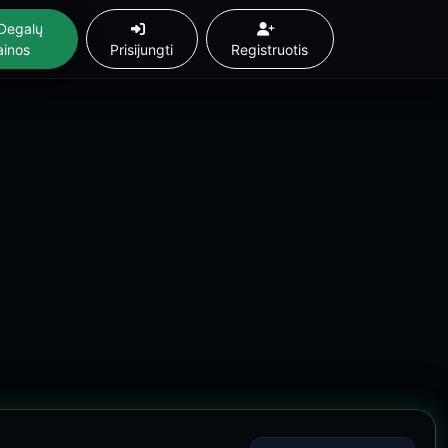
Degalų
ainos
Prisijungti
Registruotis