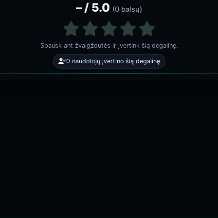
– / 5.0
(0 balsų)
Spausk ant žvaigždutės ir įvertink šią degalinę.
0 naudotojų įvertino šią degalinę