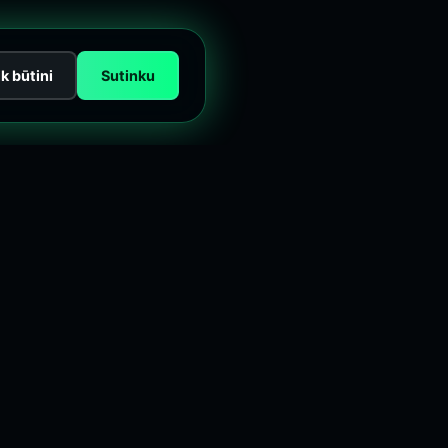
ik būtini
Sutinku