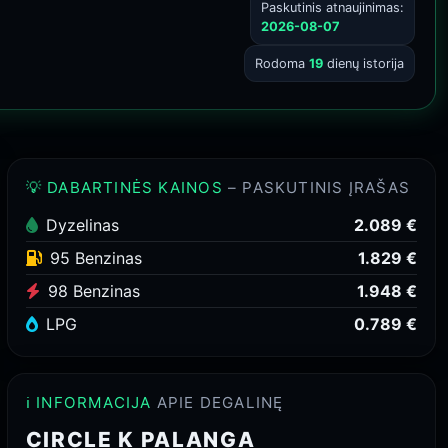
Paskutinis atnaujinimas:
2026-08-07
Rodoma
19
dienų istorija
💡 DABARTINĖS KAINOS
– PASKUTINIS ĮRAŠAS
Dyzelinas
2.089 €
95 Benzinas
1.829 €
98 Benzinas
1.948 €
LPG
0.789 €
ℹ️ INFORMACIJA
APIE DEGALINĘ
CIRCLE K PALANGA