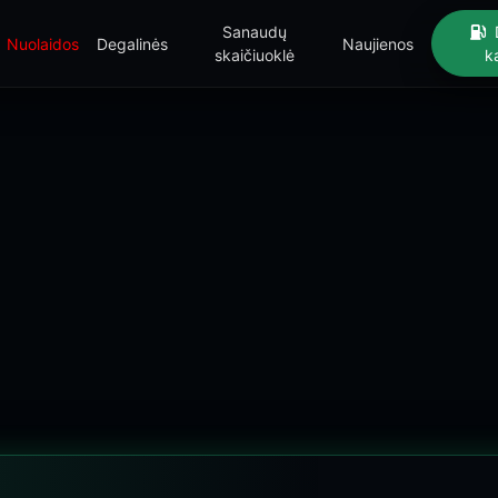
Sanaudų
Nuolaidos
Degalinės
Naujienos
skaičiuoklė
k