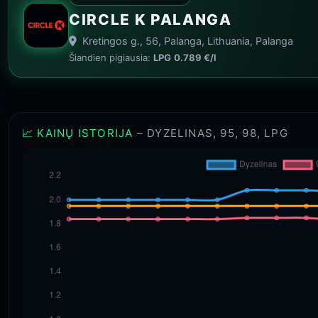
CIRCLE K PALANGA
Kretingos g., 56, Palanga, Lithuania, Palanga
Šiandien pigiausia:
LPG
0.789 €/l
📈 KAINŲ ISTORIJA
– DYZELINAS, 95, 98, LPG