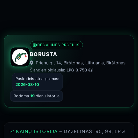
DEGALINĖS PROFILIS
BORUSTA
Prienų g., 14, Birštonas, Lithuania, Birštonas
Šiandien pigiausia:
LPG
0.750 €/l
Paskutinis atnaujinimas:
2026-08-10
Rodoma
19
dienų istorija
📈 KAINŲ ISTORIJA
– DYZELINAS, 95, 98, LPG