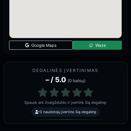
Google Maps
Waze
DEGALINĖS ĮVERTINIMAS
– / 5.0
(0 balsų)
Spausk ant žvaigždutės ir įvertink šią degalinę.
0 naudotojų įvertino šią degalinę