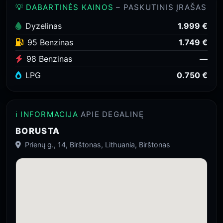
💡 DABARTINĖS KAINOS
– PASKUTINIS ĮRAŠAS
Dyzelinas
1.999 €
95 Benzinas
1.749 €
98 Benzinas
—
LPG
0.750 €
ℹ️ INFORMACIJA
APIE DEGALINĘ
BORUSTA
Prienų g., 14, Birštonas, Lithuania, Birštonas