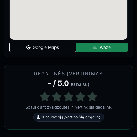
Google Maps
Waze
DEGALINĖS ĮVERTINIMAS
– / 5.0
(0 balsų)
Spausk ant žvaigždutės ir įvertink šią degalinę.
0 naudotojų įvertino šią degalinę