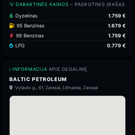
💡 DABARTINĖS KAINOS
– PASKUTINIS ĮRAŠAS
Dyzelinas
1.759 €
95 Benzinas
1.679 €
98 Benzinas
1.759 €
LPG
0.779 €
ℹ️ INFORMACIJA
APIE DEGALINĘ
BALTIC PETROLEUM
Vytauto g., 61, Zarasai, Lithuania, Zarasai