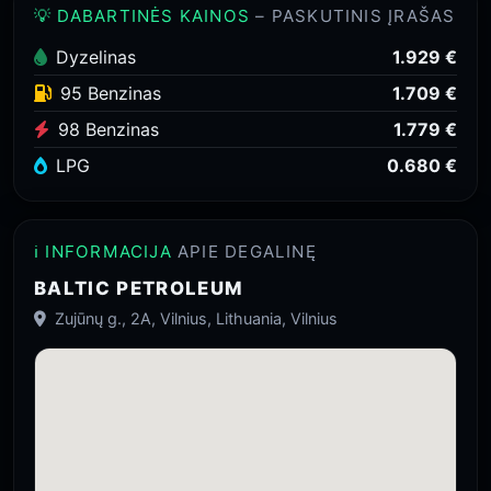
💡 DABARTINĖS KAINOS
– PASKUTINIS ĮRAŠAS
Dyzelinas
1.929 €
95 Benzinas
1.709 €
98 Benzinas
1.779 €
LPG
0.680 €
ℹ️ INFORMACIJA
APIE DEGALINĘ
BALTIC PETROLEUM
Zujūnų g., 2A, Vilnius, Lithuania, Vilnius