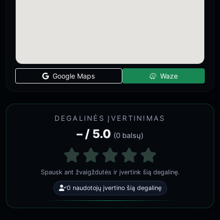
Google Maps
Waze
DEGALINĖS ĮVERTINIMAS
– / 5.0
(0 balsų)
Spausk ant žvaigždutės ir įvertink šią degalinę.
0 naudotojų įvertino šią degalinę