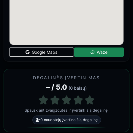
Google Maps
Waze
DEGALINĖS ĮVERTINIMAS
– / 5.0
(0 balsų)
Spausk ant žvaigždutės ir įvertink šią degalinę.
0 naudotojų įvertino šią degalinę