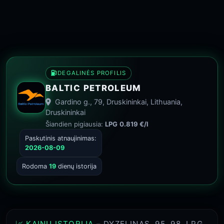
DEGALINĖS PROFILIS
BALTIC PETROLEUM
Gardino g., 79, Druskininkai, Lithuania,
Druskininkai
Šiandien pigiausia:
LPG
0.819 €/l
Paskutinis atnaujinimas:
2026-08-09
Rodoma
19
dienų istorija
📈 KAINŲ ISTORIJA
– DYZELINAS, 95, 98, LPG