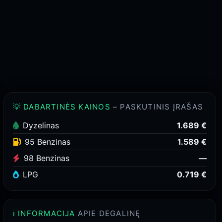
💡 DABARTINĖS KAINOS
– PASKUTINIS ĮRAŠAS
Dyzelinas
1.689 €
95 Benzinas
1.589 €
98 Benzinas
—
LPG
0.719 €
ℹ️ INFORMACIJA
APIE DEGALINĘ