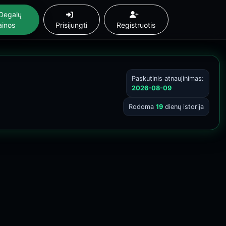
Degalų
ainos
Prisijungti
Registruotis
Paskutinis atnaujinimas:
2026-08-09
Rodoma
19
dienų istorija