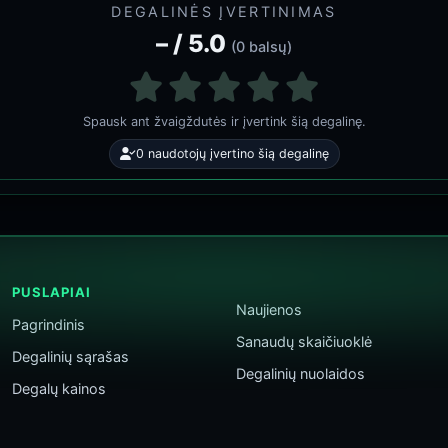
DEGALINĖS ĮVERTINIMAS
– / 5.0
(0 balsų)
Spausk ant žvaigždutės ir įvertink šią degalinę.
0 naudotojų įvertino šią degalinę
PUSLAPIAI
Naujienos
Pagrindinis
Sanaudų skaičiuoklė
Degalinių sąrašas
Degalinių nuolaidos
Degalų kainos