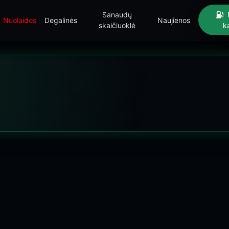
Sanaudų
Nuolaidos
Degalinės
Naujienos
skaičiuoklė
k