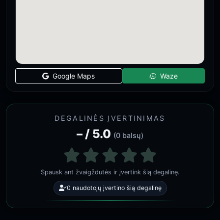
Google Maps
Waze
DEGALINĖS ĮVERTINIMAS
– / 5.0
(0 balsų)
Spausk ant žvaigždutės ir įvertink šią degalinę.
0 naudotojų įvertino šią degalinę