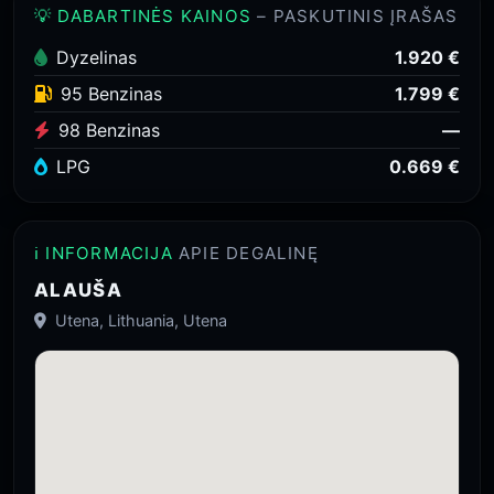
💡 DABARTINĖS KAINOS
– PASKUTINIS ĮRAŠAS
Dyzelinas
1.920 €
95 Benzinas
1.799 €
98 Benzinas
—
LPG
0.669 €
ℹ️ INFORMACIJA
APIE DEGALINĘ
ALAUŠA
Utena, Lithuania, Utena