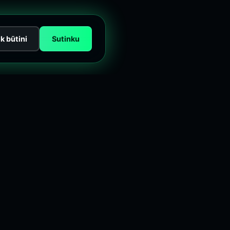
ik būtini
Sutinku