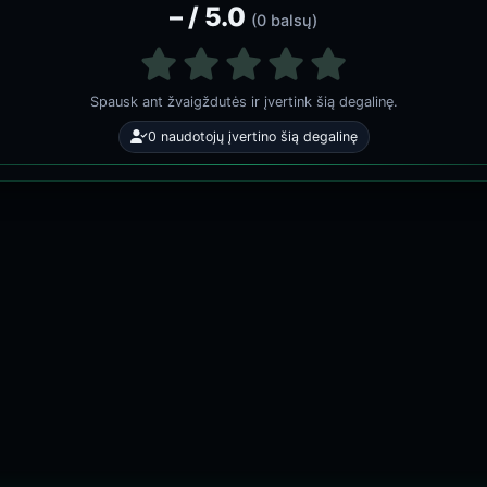
– / 5.0
(0 balsų)
Spausk ant žvaigždutės ir įvertink šią degalinę.
0 naudotojų įvertino šią degalinę