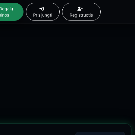
Degalų
ainos
Prisijungti
Registruotis