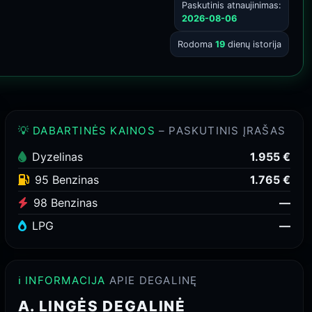
Paskutinis atnaujinimas:
2026-08-06
Rodoma
19
dienų istorija
💡 DABARTINĖS KAINOS
– PASKUTINIS ĮRAŠAS
Dyzelinas
1.955 €
95 Benzinas
1.765 €
98 Benzinas
—
LPG
—
ℹ️ INFORMACIJA
APIE DEGALINĘ
A. LINGĖS DEGALINĖ