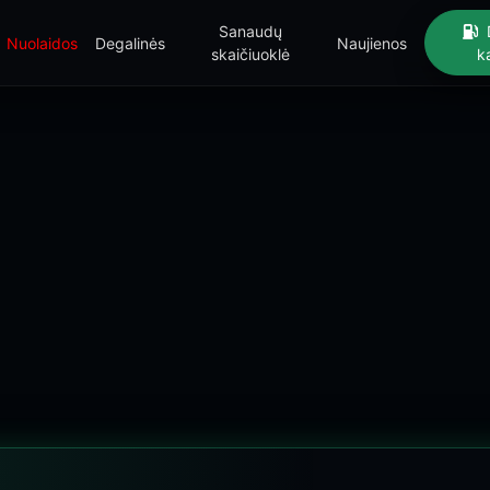
Sanaudų
Nuolaidos
Degalinės
Naujienos
skaičiuoklė
k